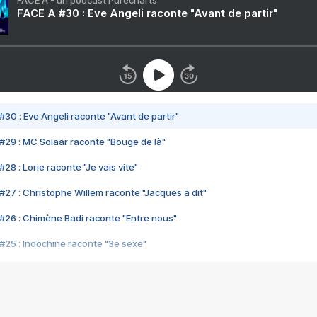
FACE A - un podcast Purecharts
FACE A #30 : Eve Angeli raconte "Avant de partir"
#30 : Eve Angeli raconte "Avant de partir"
#29 : MC Solaar raconte "Bouge de là"
28 : Lorie raconte "Je vais vite"
#27 : Christophe Willem raconte "Jacques a dit"
#26 : Chimène Badi raconte "Entre nous"
#25 : Indochine raconte "3e sexe"
#24 : Zaho raconte "C'est chelou"
#23 : Patrick Bruel raconte "Au café des délices"