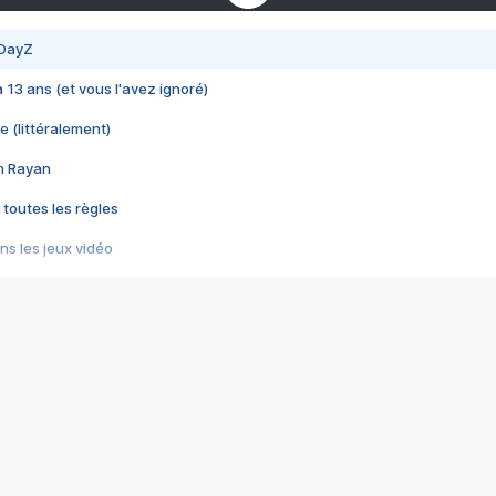
 DayZ
 a 13 ans (et vous l'avez ignoré)
e (littéralement)
im Rayan
 toutes les règles
s les jeux vidéo
us choquant de Rockstar ? - Le scandale BULLY
e plus moche de Steam
du RÊVE tourne au CAUCHEMAR
pendant 8 heures
it… à tort
umiliés par un jeu vidéo