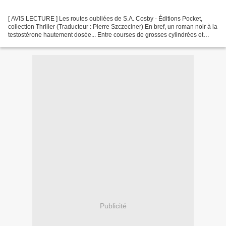
[ AVIS LECTURE ] Les routes oubliées de S.A. Cosby - Éditions Pocket,
collection Thriller (Traducteur : Pierre Szczeciner) En bref, un roman noir à la
testostérone hautement dosée... Entre courses de grosses cylindrées et
braquages, l'auteur développe...
Publicité