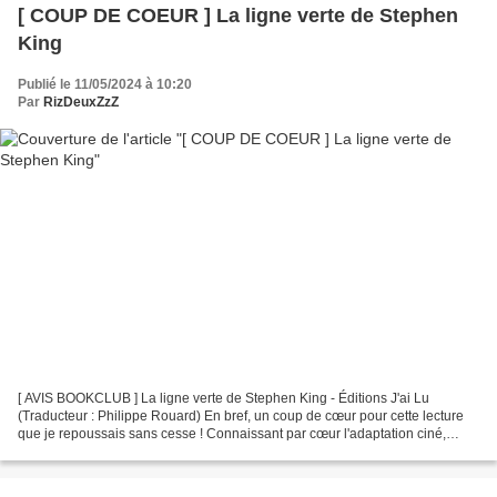
[ COUP DE COEUR ] La ligne verte de Stephen
King
Publié le 11/05/2024 à 10:20
Par
RizDeuxZzZ
[ AVIS BOOKCLUB ] La ligne verte de Stephen King - Éditions J'ai Lu
(Traducteur : Philippe Rouard) En bref, un coup de cœur pour cette lecture
que je repoussais sans cesse ! Connaissant par cœur l'adaptation ciné,
j'avais tellement peur d'être déçue par...