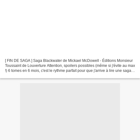
[ FIN DE SAGA ] Saga Blackwater de Mickael McDowell - Éditions Monsieur
Toussaint de Louverture Attention, spoilers possibles (même si j'évite au max
!) 6 tomes en 6 mois, c'est le rythme parfait pour que j'arrive à lire une saga
entière sans abandonner...