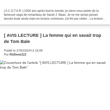
[ A.C.O.T.A.R. ] 1000 ans après tout le monde, je viens vous parler de la
fameuse saga de romantasy de Sarah J. Maas. Je ne me serais jamais
lancée toute seule mais en lecture commune, j'ai fini par céder... La lecture
du premier tome a été assez laborieuse,...
[ AVIS LECTURE ] La femme qui en savait trop
de Tom Bale
Publié le 27/02/2024 à 16:08
Par
RizDeuxZzZ