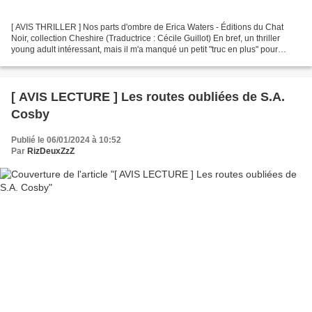
[ AVIS THRILLER ] Nos parts d'ombre de Erica Waters - Éditions du Chat
Noir, collection Cheshire (Traductrice : Cécile Guillot) En bref, un thriller
young adult intéressant, mais il m'a manqué un petit "truc en plus" pour
vraiment accrocher... Cependant,...
[ AVIS LECTURE ] Les routes oubliées de S.A.
Cosby
Publié le 06/01/2024 à 10:52
Par
RizDeuxZzZ