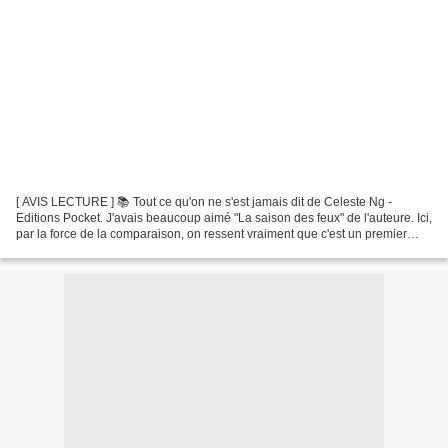
[ AVIS LECTURE ] 📚 Tout ce qu'on ne s'est jamais dit de Celeste Ng -
Editions Pocket. J'avais beaucoup aimé "La saison des feux" de l'auteure. Ici,
par la force de la comparaison, on ressent vraiment que c'est un premier
roman, surtout que l'auteure traite...