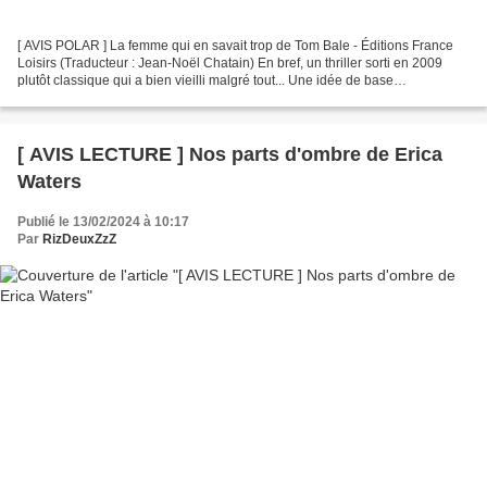
[ AVIS POLAR ] La femme qui en savait trop de Tom Bale - Éditions France
Loisirs (Traducteur : Jean-Noël Chatain) En bref, un thriller sorti en 2009
plutôt classique qui a bien vieilli malgré tout... Une idée de base
intéressante, des personnages peut-être...
[ AVIS LECTURE ] Nos parts d'ombre de Erica
Waters
Publié le 13/02/2024 à 10:17
Par
RizDeuxZzZ