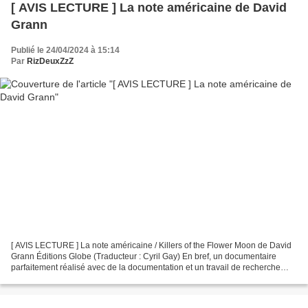
[ AVIS LECTURE ] La note américaine de David
Grann
Publié le 24/04/2024 à 15:14
Par
RizDeuxZzZ
[ AVIS LECTURE ] La note américaine / Killers of the Flower Moon de David
Grann Éditions Globe (Traducteur : Cyril Gay) En bref, un documentaire
parfaitement réalisé avec de la documentation et un travail de recherche
remarquable ! David Grann nous livre...