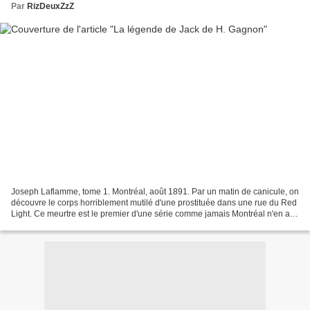
Par
RizDeuxZzZ
Joseph Laflamme, tome 1. Montréal, août 1891. Par un matin de canicule, on
découvre le corps horriblement mutilé d'une prostituée dans une rue du Red
Light. Ce meurtre est le premier d'une série comme jamais Montréal n'en a
connu et qui ressemble à s'y...