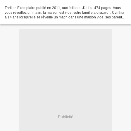
Thriller. Exemplaire publié en 2011, aux éditions J'ai Lu. 474 pages. Vous
vous réveillez un matin, la maison est vide, votre famille a disparu... Cynthia
a 14 ans lorsqu'elle se réveille un matin dans une maison vide, ses parents
et son frère disparus...
Publicité