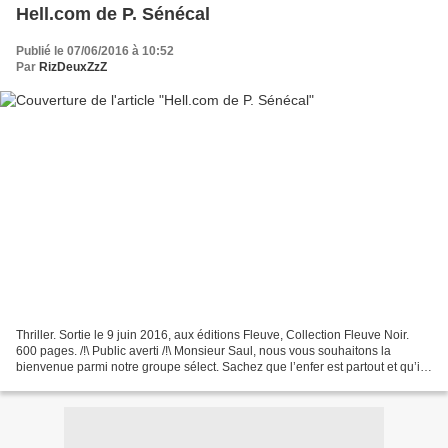
Hell.com de P. Sénécal
Publié le 07/06/2016 à 10:52
Par
RizDeuxZzZ
Thriller. Sortie le 9 juin 2016, aux éditions Fleuve, Collection Fleuve Noir.
600 pages. /!\ Public averti /!\ Monsieur Saul, nous vous souhaitons la
bienvenue parmi notre groupe sélect. Sachez que l’enfer est partout et qu’il
accueille deux classes de...