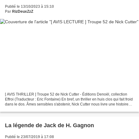
Publié le 13/10/2023 à 15:10
Par
RizDeuxZzZ
[ AVIS THRILLER ] Troupe 52 de Nick Cutter - Éditions Denoël, collection
Effroi (Traducteur : Eric Fontaine) En bref, un thriller en huis clos qui fait froid
dans le dos. Âmes sensibles s'abstenir, Nick Cutter nous livre une histoire
sanglante, et parfois...
La légende de Jack de H. Gagnon
Publié le 23/07/2019 à 17:08