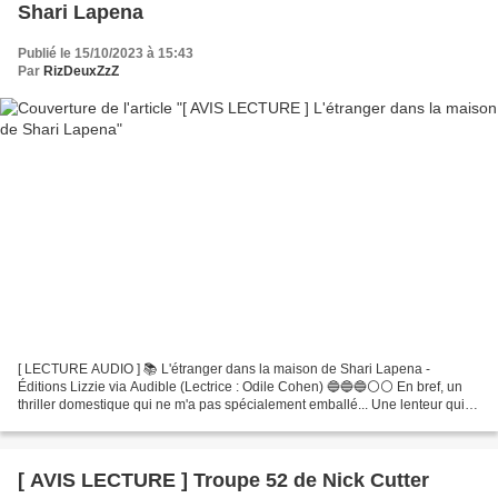
Shari Lapena
Publié le 15/10/2023 à 15:43
Par
RizDeuxZzZ
[ LECTURE AUDIO ] 📚 L'étranger dans la maison de Shari Lapena -
Éditions Lizzie via Audible (Lectrice : Odile Cohen) 🔵🔵🔵⚪⚪ En bref, un
thriller domestique qui ne m'a pas spécialement emballé... Une lenteur qui
ne sert pas le suspense, des répétitions...
[ AVIS LECTURE ] Troupe 52 de Nick Cutter