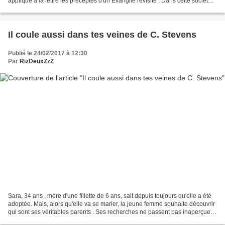
applique à la lettre les préceptes d'un Evangile revisité . Dans cette société
régie par l'oppression,...
Il coule aussi dans tes veines de C. Stevens
Publié le 24/02/2017 à 12:30
Par
RizDeuxZzZ
Sara, 34 ans , mère d'une fillette de 6 ans, sait depuis toujours qu'elle a été
adoptée. Mais, alors qu'elle va se marier, la jeune femme souhaite découvrir
qui sont ses véritables parents . Ses recherches ne passent pas inaperçues
et alertent son père...