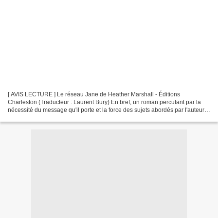
[ AVIS LECTURE ] Le réseau Jane de Heather Marshall - Éditions
Charleston (Traducteur : Laurent Bury) En bref, un roman percutant par la
nécessité du message qu'il porte et la force des sujets abordés par l'auteure.
Ce n'est pas le coup de cœur que l'on...