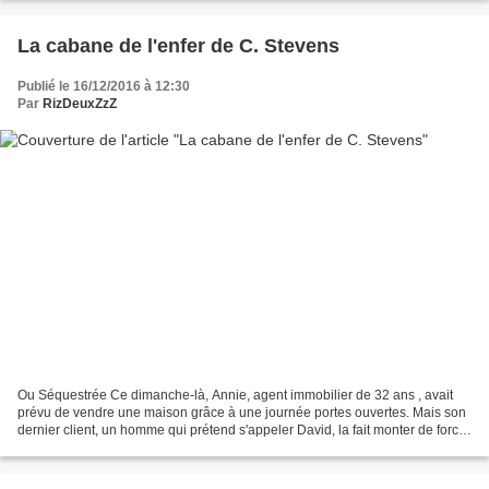
La cabane de l'enfer de C. Stevens
Publié le 16/12/2016 à 12:30
Par
RizDeuxZzZ
Ou Séquestrée Ce dimanche-là, Annie, agent immobilier de 32 ans , avait
prévu de vendre une maison grâce à une journée portes ouvertes. Mais son
dernier client, un homme qui prétend s'appeler David, la fait monter de force
dans sa camionnette. Annie vient...