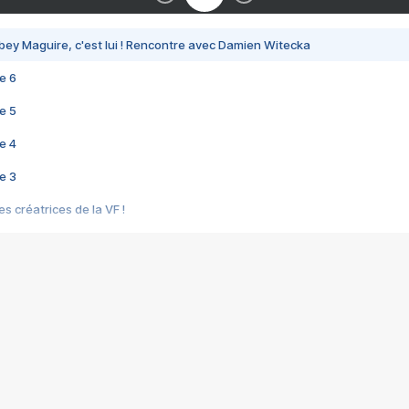
bey Maguire, c'est lui ! Rencontre avec Damien Witecka
e 6
e 5
e 4
e 3
s créatrices de la VF !
e 2
e 1
e Mektoub My Love arrive enfin ! Rencontre avec Shaïn Boumedine et Sal
i : après Toni en famille
elle réalise le bouleversant Dites lui que je l'aime
ais ! Rencontre autour de Vie privée de Rebecca Zlotowski